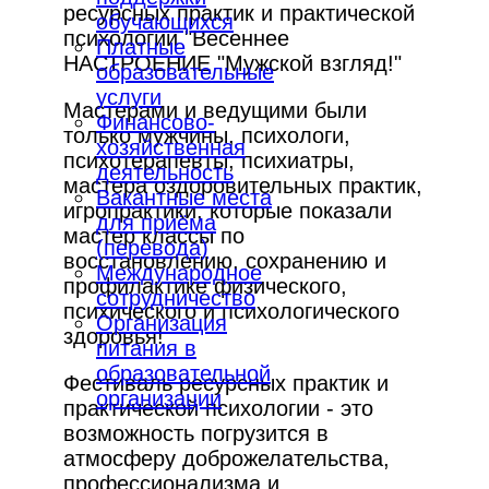
ресурсных практик и практической
обучающихся
психологии "Весеннее
Платные
НАСТРОЕНИЕ "Мужской взгляд!"
образовательные
услуги
Мастерами и ведущими были
Финансово-
только мужчины, психологи,
хозяйственная
психотерапевты, психиатры,
деятельность
мастера оздоровительных практик,
Вакантные места
игропрактики, которые показали
для приёма
мастер классы по
(перевода)
восстановлению, сохранению и
Международное
профилактике физического,
сотрудничество
психического и психологического
Организация
здоровья!
питания в
образовательной
Фестиваль ресурсных практик и
организации
практической психологии - это
возможность погрузится в
атмосферу доброжелательства,
профессионализма и