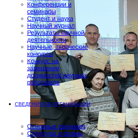
Конференции и
семинары
Студент и наука
Научный журнал
Результаты научной
деятельности
Научные, творческие
конкурсы
Конкурс на
замещение
должностей научных
работников
СВЕДЕНИЯ ОБ ОРГАНИЗАЦИИ
Основные сведения
Структура и органы