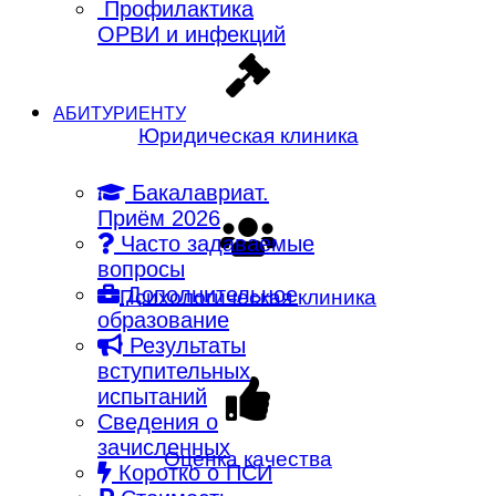
Профилактика
ОРВИ и инфекций
АБИТУРИЕНТУ
Юридическая клиника
Бакалавриат.
Приём 2026
Часто задаваемые
вопросы
Дополнительное
Психологическая клиника
образование
Результаты
вступительных
испытаний
Сведения о
зачисленных
Оценка качества
Коротко о ПСИ