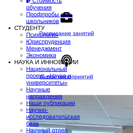
Стоимость
обучения
Профпробы для
школьников
СТУДЕНТУ
Расписание занятий
Психология
Юриспруденция
Менеджмент
Экономика
НАУКА И ИННОВАЦИИ
Национальный
проект «Наука и
Анонс мероприятий
университеты»
Научные
направления
Наши публикации
Научно-
исследовательская
база
Научный отдел