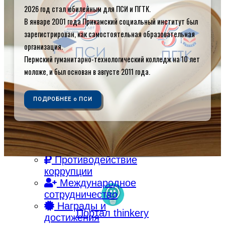
2026 год стал юбилейным для ПСИ и ПГТК.
Об институте
Контакты
В январе 2001 года Прикамский социальный институт был
Кафедры
зарегистрирован, как самостоятельная образовательная
Библиотека
организация.
Электронная
Пермский гуманитарно-технологический колледж на 10 лет
библиотека
моложе, и был основан в августе 2011 года.
Электронная
образовательная
ПОДРОБНЕЕ о ПСИ
среда
Внутренняя
система оценки
качества
образования
Противодействие
коррупции
Международное
сотрудничество
Награды и
Портал thinkery
достижения