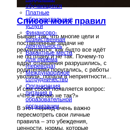
обучающихся
Платные
Список моих правил
образовательные
услуги
Финансово-
Бывает так, что многие цели и
хозяйственная
поставленные задачи не
деятельность
реализуются, как будто все идёт
Вакантные места
не по плану и не так. Почему-то
для приёма
вдруг отношения разрушились, с
(перевода)
родителями поругались, с работы
Международное
уволили, попали в неприятности…
сотрудничество
Организация
И сам собой появляется вопрос:
питания в
«Что я делаю не так?»
образовательной
организации
В этот период очень важно
пересмотреть свои личные
правила – это убеждения,
ценности, нормы, которые