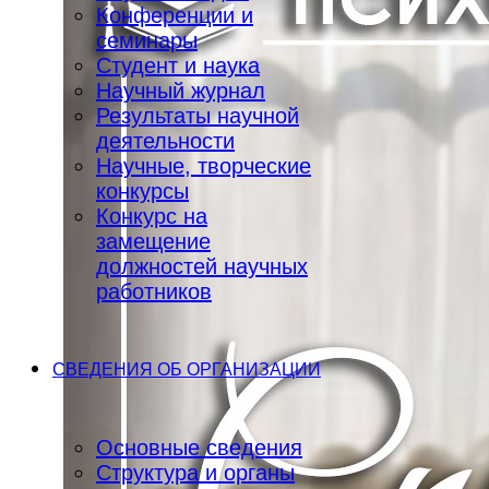
Конференции и
семинары
Студент и наука
Научный журнал
Результаты научной
деятельности
Научные, творческие
конкурсы
Конкурс на
замещение
должностей научных
работников
СВЕДЕНИЯ ОБ ОРГАНИЗАЦИИ
Основные сведения
Структура и органы