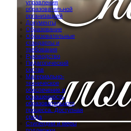
управления
образовательной
организацией
Документы
Образование
Образовательные
стандарты и
требования
Руководство
Педагогический
состав
Материально-
техническое
обеспечение и
оснащенность
образовательного
процесса. Доступная
среда
Стипендии и меры
поддержки