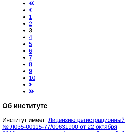
1
2
3
4
5
6
7
8
9
10
Об институте
Институт имеет
Лицензию регистрационный
№ Л035-00115-77/00631900 от 22 октября