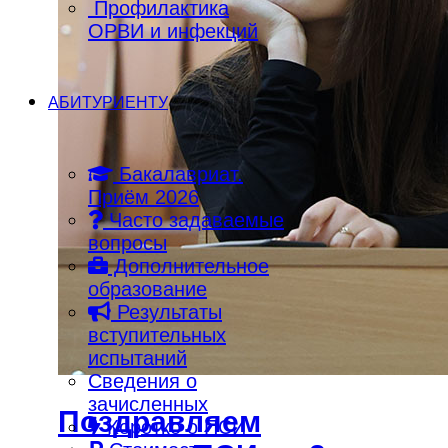
Профилактика
ОРВИ и инфекций
АБИТУРИЕНТУ
Бакалавриат.
Приём 2026
Часто задаваемые
вопросы
Дополнительное
образование
Результаты
вступительных
испытаний
Сведения о
зачисленных
Поздравляем
Коротко о ПСИ