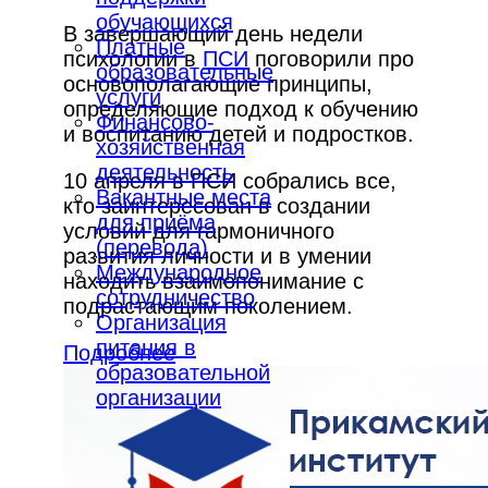
обучающихся
В завершающий день недели
Платные
психологии в
ПСИ
поговорили про
образовательные
основополагающие принципы,
услуги
определяющие подход к обучению
Финансово-
и воспитанию детей и подростков.
хозяйственная
деятельность
10 апреля в ПСИ собрались все,
Вакантные места
кто заинтересован в создании
для приёма
условий для гармоничного
(перевода)
развития личности и в умении
Международное
находить взаимопонимание с
сотрудничество
подрастающим поколением.
Организация
питания в
Подробнее
образовательной
организации