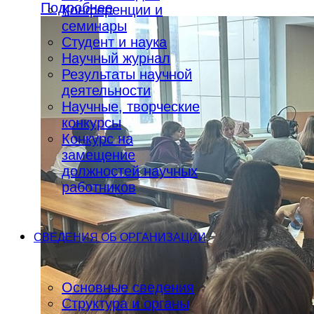
Подробнее
Конференции и
семинары
Студент и наука
Научный журнал
Результаты научной
деятельности
Научные, творческие
конкурсы
Конкурс на
замещение
должностей научных
работников
СВЕДЕНИЯ ОБ ОРГАНИЗАЦИИ
Основные сведения
Структура и органы