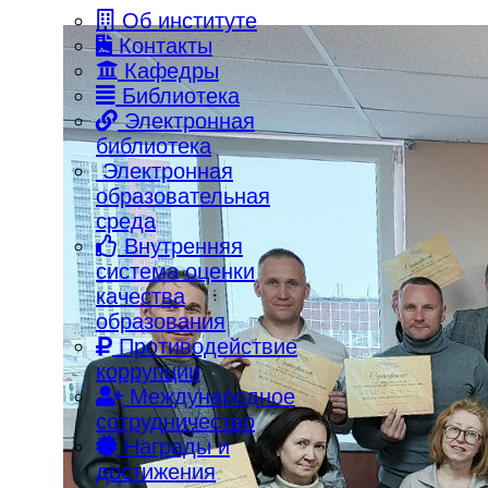
Об институте
Контакты
Кафедры
Библиотека
Электронная
библиотека
Электронная
образовательная
среда
Внутренняя
система оценки
качества
образования
Противодействие
коррупции
Международное
сотрудничество
Награды и
достижения