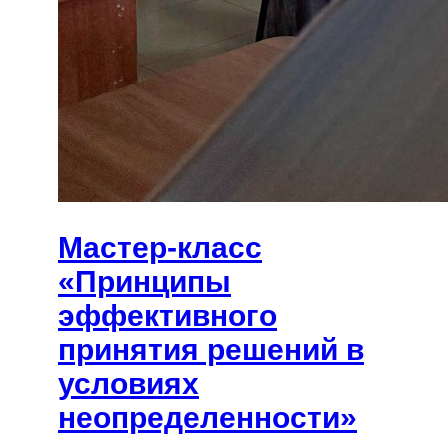
Мастер-класс
«Принципы
эффективного
принятия решений в
условиях
неопределенности»