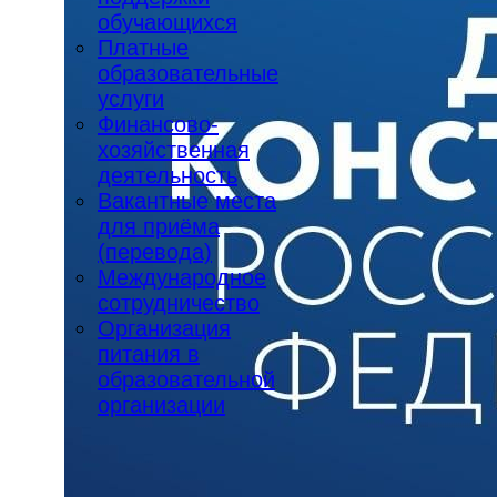
обучающихся
Платные
образовательные
услуги
Финансово-
хозяйственная
деятельность
Вакантные места
для приёма
(перевода)
Международное
сотрудничество
Организация
питания в
образовательной
организации