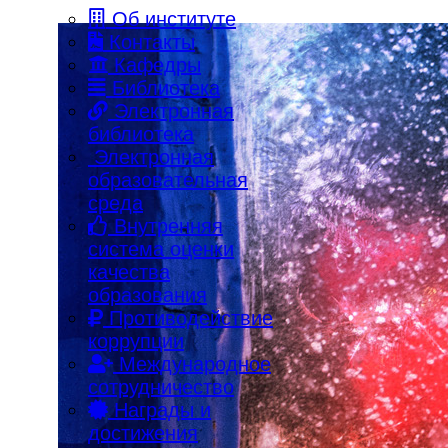
Об институте
Контакты
Кафедры
Библиотека
Электронная
библиотека
Электронная
образовательная
среда
Внутренняя
система оценки
качества
образования
Противодействие
коррупции
Международное
сотрудничество
Награды и
достижения