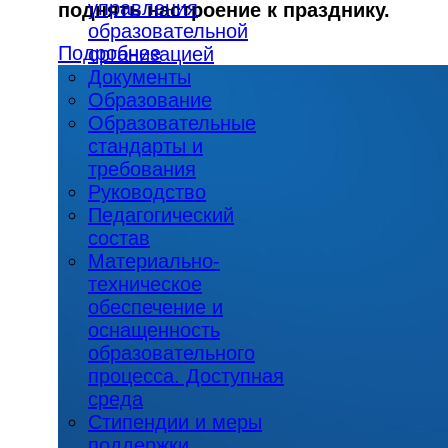
управления
поднять настроение к празднику.
образовательной
Подробнее
организацией
Документы
Образование
Образовательные
стандарты и
требования
Руководство
Педагогический
состав
Материально-
техническое
обеспечение и
оснащенность
образовательного
процесса. Доступная
среда
Стипендии и меры
поддержки