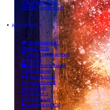
Профилактика
ОРВИ и инфекций
АБИТУРИЕНТУ
Бакалавриат.
Приём 2026
Часто задаваемые
вопросы
Дополнительное
образование
Результаты
вступительных
испытаний
Сведения о
зачисленных
Коротко о ПСИ