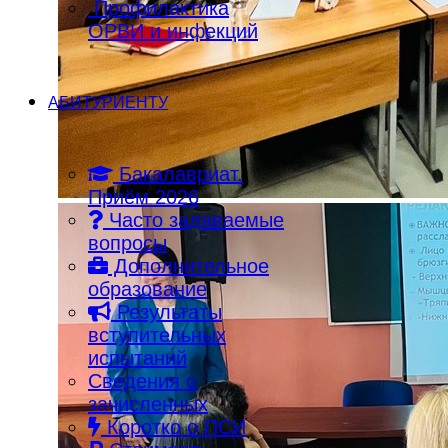
Профилактика
ОРВИ и инфекций
АБИТУРИЕНТУ
Бакалавриат.
Приём 2026
Часто задаваемые
вопросы
Дополнительное
образование
Результаты
вступительных
испытаний
Сведения о
зачисленных
Коротко о ПСИ