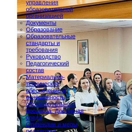
управления
образовательной
организацией
Документы
Образование
Образовательные
стандарты и
требования
Руководство
Педагогический
состав
Материально-
техническое
обеспечение и
оснащенность
образовательного
процесса. Доступная
среда
Стипендии и меры
поддержки