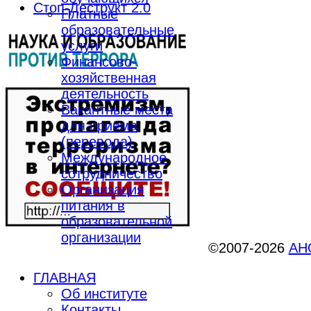
Стоп-Деструкт 2.0
Платные
образовательные
услуги
Финансово-
хозяйственная
деятельность
Вакантные места
для приёма
(перевода)
Международное
сотрудничество
Организация
питания в
образовательной
организации
©2007-2026
АНО
ГЛАВНАЯ
Об институте
Контакты