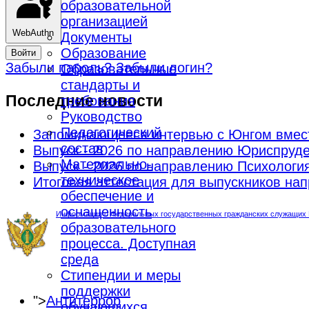
образовательной
организацией
WebAuthn
Документы
Образование
Войти
Забыли пароль?
Забыли логин?
Образовательные
стандарты и
Последние новости
требования
Руководство
Педагогический
Запоминающееся интервью с Юнгом вмес
состав
Выпуск - 2026 по направлению Юриспруд
Материально-
Выпуск - 2026 по направлению Психологи
техническое
Итоговая аттестация для выпускников н
обеспечение и
оснащенность
Информация о Федеральных государственных гражданских служащих М
образовательного
процесса. Доступная
среда
Стипендии и меры
поддержки
">
Антитеррор
обучающихся