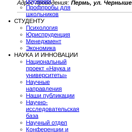
обучения
Адрес проведения:
Пермь, у
л. Чернышев
Профпробы для
школьников
СТУДЕНТУ
Психология
Юриспруденция
Менеджмент
Экономика
НАУКА И ИННОВАЦИИ
Национальный
проект «Наука и
университеты»
Научные
направления
Наши публикации
Научно-
исследовательская
база
Научный отдел
Конференции и