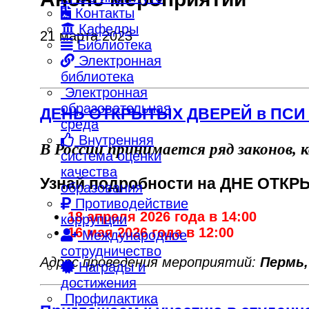
Контакты
Кафедры
21 марта 2023
Библиотека
Электронная
библиотека
Электронная
образовательная
ДЕНЬ ОТКРЫТЫХ ДВЕРЕЙ в ПСИ 
среда
Внутренняя
В России принимается ряд законов, 
система оценки
качества
Узнай подробности на ДНЕ ОТКР
образования
Противодействие
18 апреля 2026 года в 14:00
коррупции
16 мая 2026 года в 12:00
Международное
сотрудничество
Адрес проведения мероприятий:
Пермь,
Награды и
достижения
Профилактика