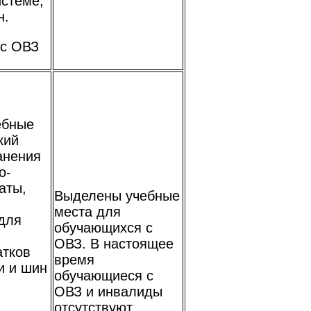
истеме;
н.
 с ОВЗ
ебные
кий
анения
о-
аты,
Выделены учебные
места для
для
обучающихся с
ОВЗ. В настоящее
атков
время
и и шин
обучающиеся с
ОВЗ и инвалиды
отсутствуют.