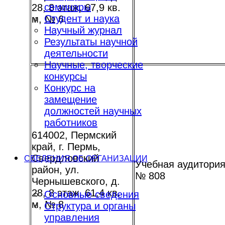
семинары
28, 8 этаж, 67,9 кв.
Студент и наука
м, № 6
Научный журнал
Результаты научной
деятельности
Научные, творческие
конкурсы
Конкурс на
замещение
должностей научных
работников
614002, Пермский
край, г. Пермь,
Свердловский
СВЕДЕНИЯ ОБ ОРГАНИЗАЦИИ
Учебная аудитори
район, ул.
№ 808
Чернышевского, д.
28, 8 этаж, 61,4 кв.
Основные сведения
м, № 8
Структура и органы
управления