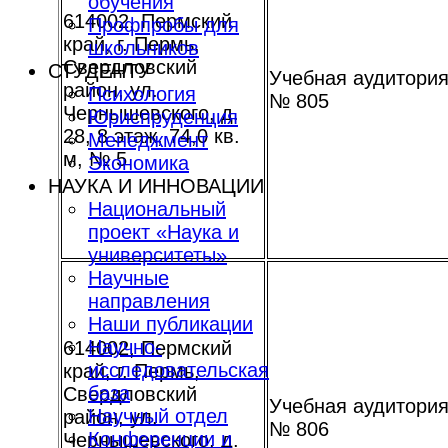
обучения
614002, Пермский
Профпробы для
край, г. Пермь,
школьников
Свердловский
СТУДЕНТУ
Учебная аудитори
район, ул.
Психология
№ 805
Чернышевского, д.
Юриспруденция
28, 8 этаж, 74,0 кв.
Менеджмент
м, № 5
Экономика
НАУКА И ИННОВАЦИИ
Национальный
проект «Наука и
университеты»
Научные
направления
Наши публикации
Научно-
614002, Пермский
исследовательская
край, г. Пермь,
база
Свердловский
Учебная аудитори
Научный отдел
район, ул.
№ 806
Конференции и
Чернышевского, д.