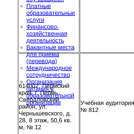
Платные
образовательные
услуги
Финансово-
хозяйственная
деятельность
Вакантные места
для приёма
(перевода)
Международное
сотрудничество
Организация
614002, Пермский
питания в
край, г. Пермь,
образовательной
Свердловский
организации
Учебная аудитори
район, ул.
№ 812
Чернышевского, д.
28, 8 этаж, 50,6 кв.
м, № 12