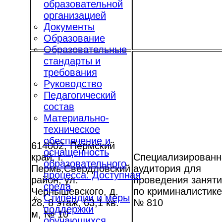
образовательной
организацией
Документы
Образование
Образовательные
стандарты и
требования
Руководство
Педагогический
состав
Материально-
техническое
обеспечение и
614002, Пермский
оснащенность
край, г.
Специализированн
образовательного
Пермь,Свердловский
аудитория для
процесса. Доступная
район, ул.
проведения занят
среда
Чернышевского, д.
по криминалистике
Стипендии и меры
28, 8 этаж, 63,1 кв.
№ 810
поддержки
м, № 10
обучающихся