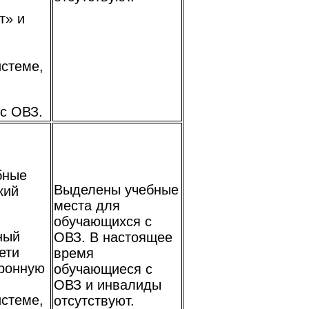
т» и
истеме,
с ОВЗ.
бные
Выделены учебные
кий
места для
обучающихся с
ный
ОВЗ. В настоящее
ети
время
тронную
обучающиеся с
ОВЗ и инвалиды
истеме,
отсутствуют.