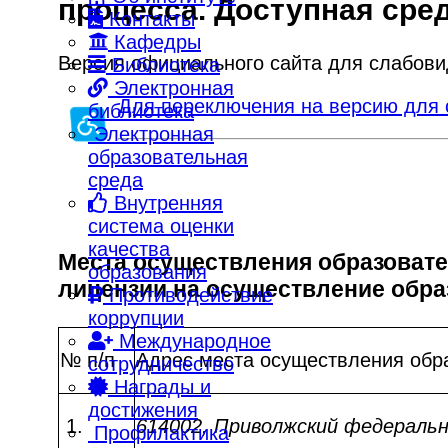
процесса. Доступная сре
Контакты
Кафедры
Версия официального сайта для слабов
Библиотека
Электронная
Для переключения на версию для 
библиотека
Электронная
образовательная
среда
Внутренняя
система оценки
качества
Места осуществления образовате
образования
лицензии на осуществление обра
Противодействие
коррупции
Международное
№ п/п
Адрес места осуществления обр
сотрудничество
Награды и
достижения
1.
614002, Приволжский федеральны
Профилактика