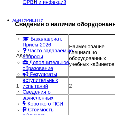
ОРВИ и инфекций
АБИТУРИЕНТУ
Сведения о наличии оборудован
Бакалавриат.
Приём 2026
Наименование
Часто задаваемые
специально
Адрес
вопросы
оборудованных
Дополнительное
учебных кабинетов
образование
Результаты
вступительных
1
2
испытаний
Сведения о
зачисленных
Коротко о ПСИ
Стоимость