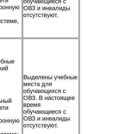
ети
обучающиеся с
тронную
ОВЗ и инвалиды
отсутствуют.
истеме,
ебные
кий
Выделены учебные
места для
обучающихся с
ОВЗ. В настоящее
ьный
время
ети
обучающиеся с
ОВЗ и инвалиды
тронную
отсутствуют.