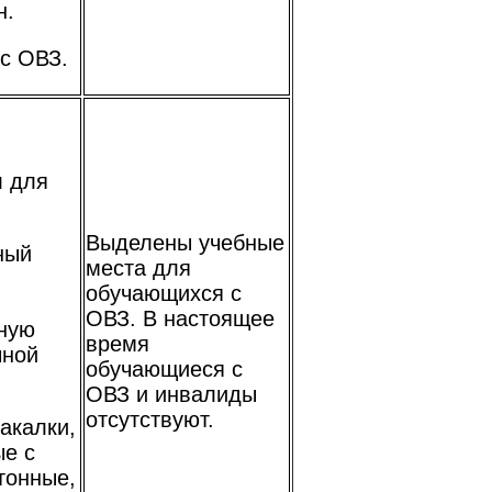
н.
с ОВЗ.
л для
Выделены учебные
ный
места для
обучающихся с
ОВЗ. В настоящее
ную
время
чной
обучающиеся с
ОВЗ и инвалиды
отсутствуют.
акалки,
ые с
тонные,