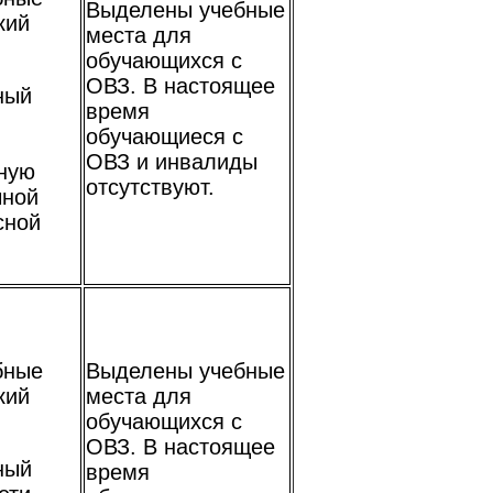
Выделены учебные
кий
места для
обучающихся с
ОВЗ. В настоящее
ный
время
обучающиеся с
ОВЗ и инвалиды
ную
отсутствуют.
чной
сной
бные
Выделены учебные
кий
места для
обучающихся с
ОВЗ. В настоящее
ный
время