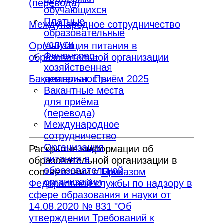
(перевода)
обучающихся
Платные
Международное сотрудничество
образовательные
услуги
Организация питания в
Финансово-
образовательной организации
хозяйственная
Бакалавриат. Приём 2025
деятельность
Вакантные места
для приёма
(перевода)
Международное
сотрудничество
Организация
Раскрытие информации об
питания в
образовательной организации в
образовательной
соответствии с
Приказом
организации
Федеральной службы по надзору в
сфере образования и науки от
14.08.2020 № 831 "Об
утверждении Требований к