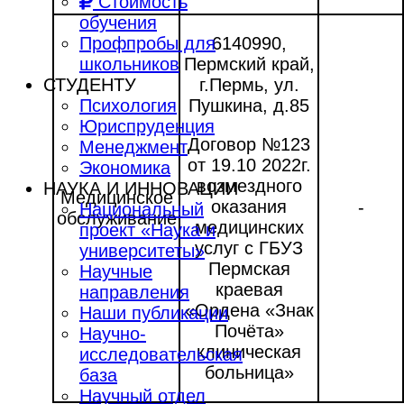
Стоимость
обучения
6140990,
Профпробы для
Пермский край,
школьников
г.Пермь, ул.
СТУДЕНТУ
Пушкина, д.85
Психология
Юриспруденция
Договор №123
Менеджмент
от 19.10 2022г.
Экономика
возмездного
НАУКА И ИННОВАЦИИ
Медицинское
оказания
-
Национальный
обслуживание
медицинских
проект «Наука и
услуг с ГБУЗ
университеты»
Пермская
Научные
краевая
направления
«Ордена «Знак
Наши публикации
Почёта»
Научно-
клиническая
исследовательская
больница»
база
Научный отдел