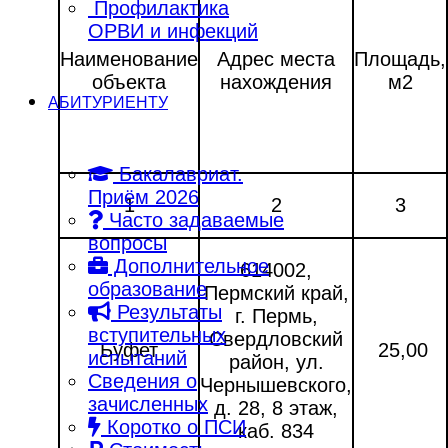
Профилактика
ОРВИ и инфекций
Наименование
Адрес места
Площадь,
объекта
нахождения
м2
АБИТУРИЕНТУ
Бакалавриат.
Приём 2026
1
2
3
Часто задаваемые
вопросы
Дополнительное
614002,
образование
Пермский край,
Результаты
г. Пермь,
вступительных
Свердловский
Буфет
25,00
испытаний
район, ул.
Сведения о
Чернышевского,
зачисленных
д. 28, 8 этаж,
Коротко о ПСИ
каб. 834