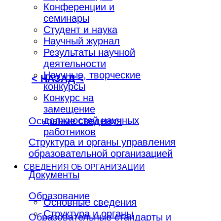
Конференции и
семинары
Студент и наука
Научный журнал
Результаты научной
деятельности
Научные, творческие
< НАЗАД <
конкурсы
Конкурс на
замещение
должностей научных
Основные сведения
работников
Структура и органы управления
образовательной организацией
СВЕДЕНИЯ ОБ ОРГАНИЗАЦИИ
Документы
Образование
Основные сведения
Структура и органы
Образовательные стандарты и