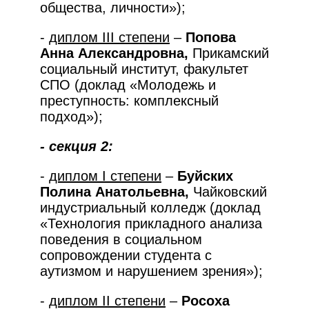
общества, личности»);
-
диплом
I
II степени
–
Попова
Анна Александровна,
Прикамский
социальный институт, факультет
СПО (доклад «Молодежь и
преступность: комплексный
подход»);
- секция 2:
-
диплом
I
степени
–
Буйских
Полина Анатольевна,
Чайковский
индустриальный колледж (доклад
«Технология прикладного анализа
поведения в социальном
сопровождении студента с
аутизмом и нарушением зрения»);
-
диплом
II
степени
–
Росоха