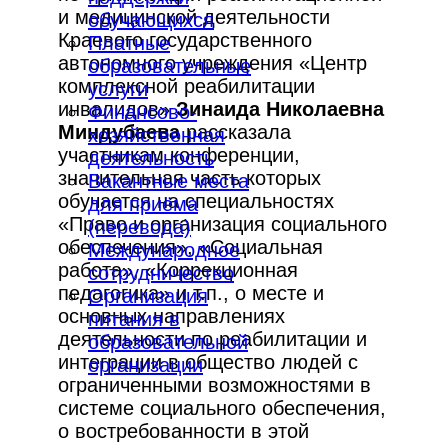
и медицинской деятельности
обучающихся
Краевого государственного
Платные
автономного учреждения «Центр
образовательные
комплексной реабилитации
услуги
инвалидов»
Зинаида Николаевна
Финансово-
Миндубаева
рассказала
хозяйственная
участникам конференции,
деятельность
значительная часть которых
Вакантные места
обучается на специальностях
для приёма
«Право и организация социального
(перевода)
обеспечения», «Социальная
Международное
работа», «Коррекционная
сотрудничество
педагогика» и т.п., о месте и
Организация
основных направлениях
питания в
деятельности по реабилитации и
образовательной
интеграции в общество людей с
организации
ограниченными возможностями в
системе социального обеспечения,
о востребованности в этой