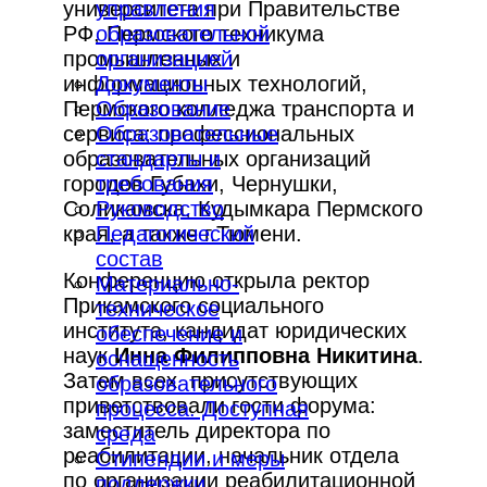
университета при Правительстве
управления
РФ, Пермского техникума
образовательной
промышленных и
организацией
информационных технологий,
Документы
Пермского колледжа транспорта и
Образование
сервиса; профессиональных
Образовательные
образовательных организаций
стандарты и
городов Губахи, Чернушки,
требования
Соликамска, Кудымкара Пермского
Руководство
края, а также г.Тюмени.
Педагогический
состав
Конференцию открыла ректор
Материально-
Прикамского социального
техническое
института, кандидат юридических
обеспечение и
наук
Инна Филипповна Никитина
.
оснащенность
Затем всех присутствующих
образовательного
приветствовали гости форума:
процесса. Доступная
заместитель директора по
среда
реабилитации, начальник отдела
Стипендии и меры
по организации реабилитационной
поддержки