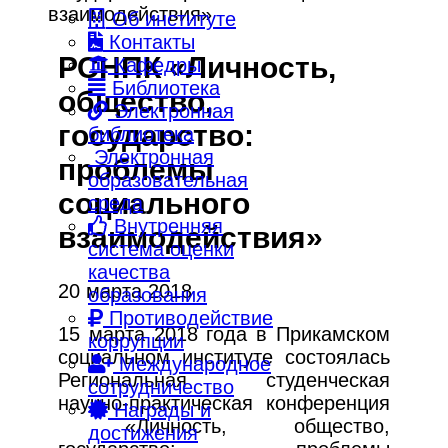
взаимодействия»
Об институте
Контакты
РСНПК «Личность,
Кафедры
Библиотека
общество,
Электронная
государство:
библиотека
Электронная
проблемы
образовательная
социального
среда
Внутренняя
взаимодействия»
система оценки
качества
20 марта 2018
образования
Противодействие
15 марта 2018 года в Прикамском
коррупции
социальном институте состоялась
Международное
Региональная студенческая
сотрудничество
научно-практическая конференция
Награды и
«Личность, общество,
достижения