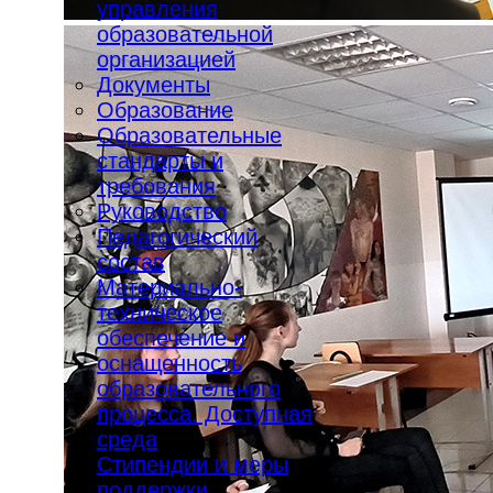
управления
образовательной
организацией
Документы
Образование
Образовательные
стандарты и
требования
Руководство
Педагогический
состав
Материально-
техническое
обеспечение и
оснащенность
образовательного
процесса. Доступная
среда
Стипендии и меры
поддержки