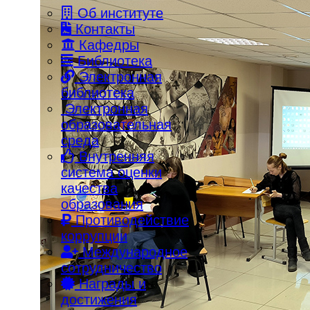
Об институте
Контакты
Кафедры
Библиотека
Электронная
библиотека
Электронная
образовательная
среда
Внутренняя
система оценки
качества
образования
Противодействие
коррупции
Международное
сотрудничество
Награды и
достижения