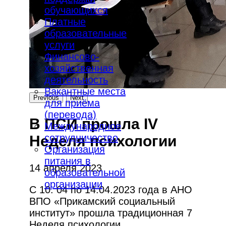
обучающихся
Платные
образовательные
услуги
Финансово-
хозяйственная
деятельность
Вакантные места
Previous
Next
для приёма
(перевода)
В ПСИ прошла IV
Международное
сотрудничество
Неделя психологии
Организация
питания в
14 апреля 2023
образовательной
организации
С 10. 04 по 14.04.2023 года в АНО
ВПО «Прикамский социальный
институт» прошла традиционная 7
Неделя психологии.