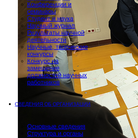
Конференции и
семинары
Студент и наука
Научный журнал
Результаты научной
деятельности
Научные, творческие
конкурсы
Конкурс на
замещение
должностей научных
работников
СВЕДЕНИЯ ОБ ОРГАНИЗАЦИИ
Основные сведения
Структура и органы