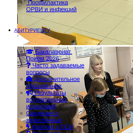
Профилактика
ОРВИ и инфекций
АБИТУРИЕНТУ
Бакалавриат.
Приём 2026
Часто задаваемые
вопросы
Дополнительное
образование
Результаты
вступительных
испытаний
Сведения о
зачисленных
Коротко о ПСИ