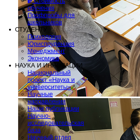
Стоимость
обучения
Профпробы для
школьников
СТУДЕНТУ
Психология
Юриспруденция
Менеджмент
Экономика
НАУКА И ИННОВАЦИИ
Национальный
проект «Наука и
университеты»
Научные
направления
Наши публикации
Научно-
исследовательская
база
Научный отдел