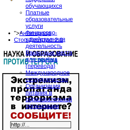
обучающихся
Платные
образовательные
услуги
Финансово-
">
Антитеррор
хозяйственная
Стоп-Деструкт 2.0
деятельность
Вакантные места
для приёма
(перевода)
Международное
сотрудничество
Организация
питания в
образовательной
организации