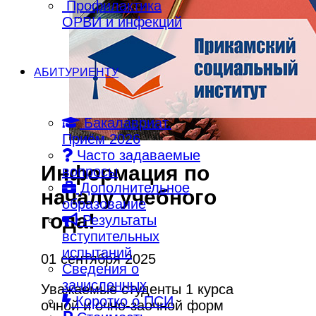
Профилактика
ОРВИ и инфекций
АБИТУРИЕНТУ
Бакалавриат.
Приём 2026
Часто задаваемые
Информация по
вопросы
Дополнительное
началу учебного
образование
года!
Результаты
вступительных
испытаний
01 сентября 2025
Сведения о
зачисленных
Уважаемые студенты 1 курса
Коротко о ПСИ
очной и очно-заочной форм