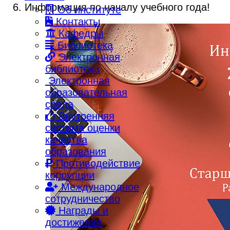
Информация по началу учебного года!
Об институте
Контакты
Кафедры
Библиотека
Электронная
библиотека
Электронная
образовательная
среда
Внутренняя
система оценки
качества
образования
Противодействие
коррупции
Международное
сотрудничество
Награды и
достижения