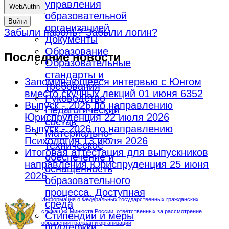
управления
WebAuthn
образовательной
Войти
организацией
Забыли пароль?
Забыли логин?
Документы
Образование
Последние новости
Образовательные
стандарты и
Запоминающееся интервью с Юнгом
требования
вместо скучных лекций
01 июня 6352
Руководство
Выпуск - 2026 по направлению
Педагогический
Юриспруденция
22 июля 2026
состав
Выпуск - 2026 по направлению
Материально-
Психология
13 июля 2026
техническое
Итоговая аттестация для выпускников
обеспечение и
направления Юриспруденция
25 июня
оснащенность
2026
образовательного
процесса. Доступная
Информация о Федеральных государственных гражданских
среда
служащих Минюста России, ответственных за рассмотрение
Стипендии и меры
обращений граждан и организаций
поддержки