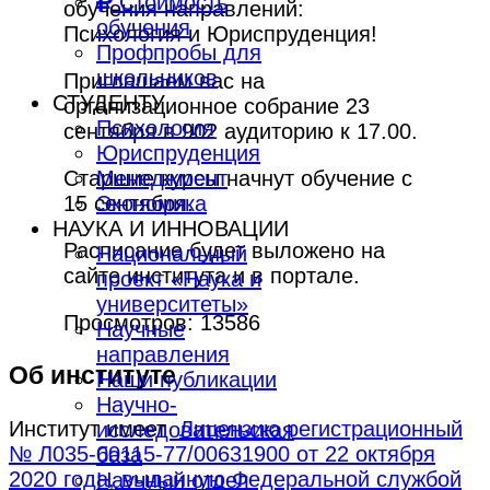
Стоимость
обучения направлений:
обучения
Психология и Юриспруденция!
Профпробы для
школьников
Приглашаем вас на
СТУДЕНТУ
организационное собрание 23
Психология
сентября в 902 аудиторию к 17.00.
Юриспруденция
Старшие курсы начнут обучение с
Менеджмент
15 сентября.
Экономика
НАУКА И ИННОВАЦИИ
Расписание будет выложено на
Национальный
сайте института и в портале.
проект «Наука и
университеты»
Просмотров: 13586
Научные
направления
Об институте
Наши публикации
Научно-
Институт имеет
Лицензию регистрационный
исследовательская
№ Л035-00115-77/00631900 от 22 октября
база
2020 года, выданную Федеральной службой
Научный отдел