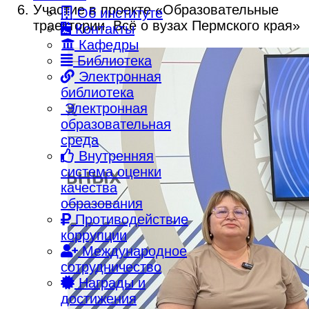
Участие в проекте «Образовательные
Об институте
траектории. Всё о вузах Пермского края»
Контакты
Кафедры
Библиотека
Электронная
библиотека
Электронная
образовательная
среда
Внутренняя
система оценки
качества
образования
Противодействие
коррупции
Международное
сотрудничество
Награды и
достижения