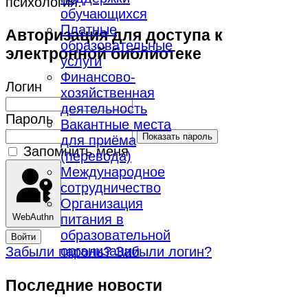
психология.
обучающихся
Платные
Авторизация для доступа к
образовательные
электронной библиотеке
услуги
Финансово-
Логин
хозяйственная
деятельность
Пароль
Вакантные места
Показать пароль
для приёма
Запомнить меня
(перевода)
Международное
сотрудничество
Организация
WebAuthn
питания в
образовательной
Войти
организации
Забыли пароль?
Забыли логин?
Последние новости