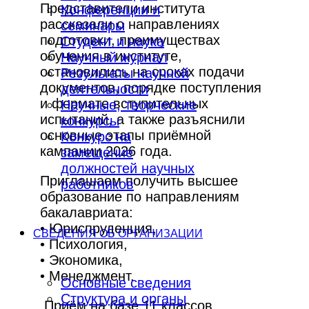
Представители института
Конференции и
рассказали о направлениях
семинары
подготовки, преимуществах
Студент и наука
обучения в институте,
Научный журнал
остановились на сроках подачи
Результаты научной
документов, порядке поступления
деятельности
и формате вступительных
Научные, творческие
испытаний, а также разъяснили
конкурсы
основные этапы приёмной
Конкурс на
кампании 2026 года.
замещение
должностей научных
Приглашаем получить высшее
работников
образование по направлениям
бакалавриата:
• Юриспруденция,
СВЕДЕНИЯ ОБ ОРГАНИЗАЦИИ
• Психология,
• Экономика,
• Менеджмент.
Основные сведения
Структура и органы
Приём на базе 11 классов,