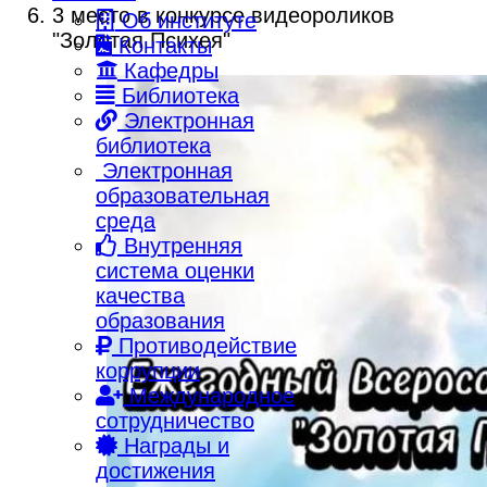
3 место в конкурсе видеороликов
Об институте
"Золотая Психея"
Контакты
Кафедры
Библиотека
Электронная
библиотека
Электронная
образовательная
среда
Внутренняя
система оценки
качества
образования
Противодействие
коррупции
Международное
сотрудничество
Награды и
достижения