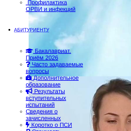
Профилактика
ОРВИ и инфекций
АБИТУРИЕНТУ
Бакалавриат.
Приём 2026
Часто задаваемые
вопросы
Дополнительное
образование
Результаты
вступительных
испытаний
Сведения о
зачисленных
Коротко о ПСИ