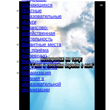
обучающихся
Платные
образовательные
услуги
Финансово-
хозяйственная
деятельность
Вакантные места
для приёма
(перевода)
Международное
сотрудничество
Организация
питания в
образовательной
организации