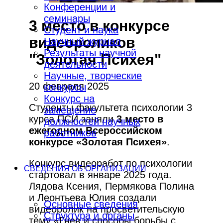
Конференции и
семинары
3 место в конкурсе
Студент и наука
видеороликов
Научный журнал
Результаты научной
"Золотая Психея"
деятельности
Научные, творческие
20 февраля 2025
конкурсы
Конкурс на
Студенты факультета психологии 3
замещение
курса ПСИ заняли
3 место в
должностей научных
ежегодном Всероссийском
работников
конкурсе «Золотая Психея»
.
Конкурс видеоработ по психологии
СВЕДЕНИЯ ОБ ОРГАНИЗАЦИИ
стартовал в январе 2025 года.
Лядова Ксения, Пермякова Полина
и Леонтьева Юлия создали
Основные сведения
видеоролик на просветительскую
Структура и органы
тему «Гнев и способы борьбы с