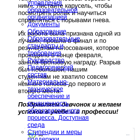
управления
ним». Листайте карусель, чтобы
образовательной
посмотреть ролик и научиться
организацией
справляться с порывами гнева.
Документы
Образование
Их работа была признана одной из
Образовательные
лучших, прошла в финал и по
стандарты и
результатам голосования, которое
требования
проходило в конце февраля,
Руководство
заняла бронзовую награду. Разрыв
Педагогический
был небольшой, нашим
состав
студенткам не хватило совсем
Материально-
немного голосов до первого и
техническое
второго места.
обеспечение и
оснащенность
Поздравляем девчонок и желаем
образовательного
успехов в учебе и в профессии!
процесса. Доступная
среда
Стипендии и меры
поддержки