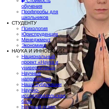
Стоимость
обучения
Профпробы для
школьников
СТУДЕНТУ
Психология
Юриспруденция
Менеджмент
Экономика
НАУКА И ИННОВАЦИИ
Национальный
проект «Наука и
университеты»
Научные
направления
Наши публикации
Научно-
исследовательская
база
Научный отдел